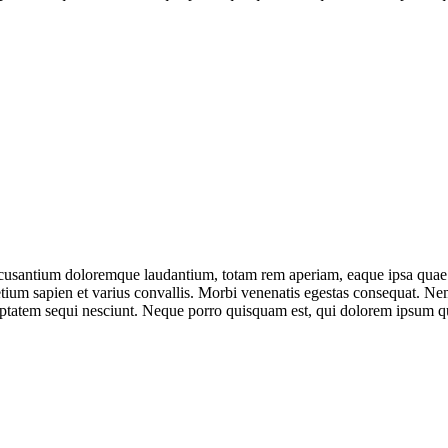
ccusantium doloremque laudantium, totam rem aperiam, eaque ipsa quae ab 
tium sapien et varius convallis. Morbi venenatis egestas consequat. Ne
uptatem sequi nesciunt. Neque porro quisquam est, qui dolorem ipsum qu