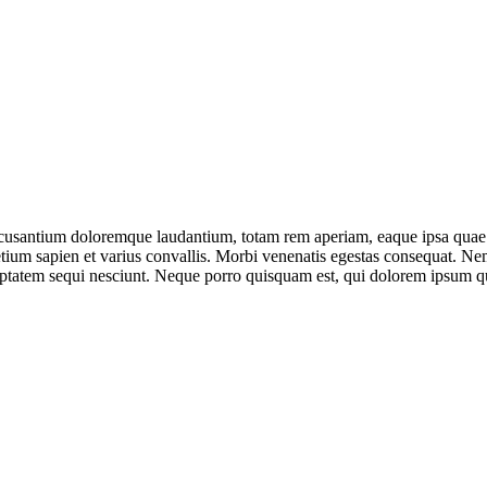
ccusantium doloremque laudantium, totam rem aperiam, eaque ipsa quae ab 
tium sapien et varius convallis. Morbi venenatis egestas consequat. Ne
uptatem sequi nesciunt. Neque porro quisquam est, qui dolorem ipsum qu