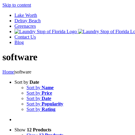
Skip to content
Lake Worth
Delray Beach
Greenacres
Contact Us
Blog
software
Home
|
software
Sort by
Date
Sort by
Name
Sort by
Price
Sort by
Date
Sort by
Popularity
Sort by
Rating
Show
12 Products