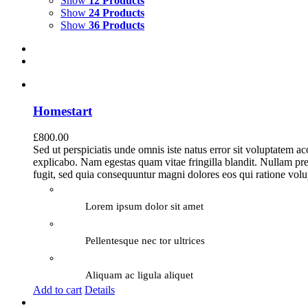
Show
12 Products
Show
24 Products
Show
36 Products
Homestart
£
800.00
Sed ut perspiciatis unde omnis iste natus error sit voluptatem a
explicabo. Nam egestas quam vitae fringilla blandit. Nullam pre
fugit, sed quia consequuntur magni dolores eos qui ratione vol
Lorem ipsum dolor sit amet
Pellentesque nec tor ultrices
Aliquam ac ligula aliquet
Add to cart
Details